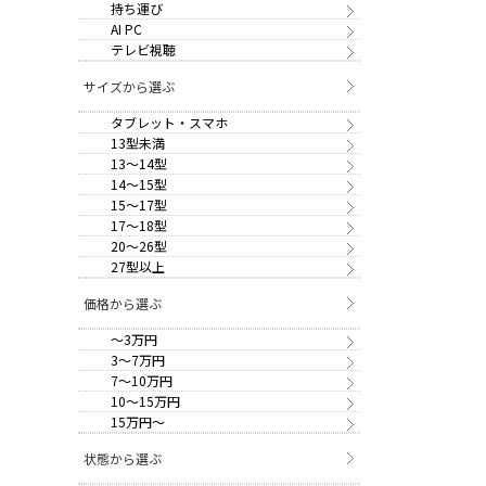
持ち運び
AI PC
テレビ視聴
サイズから選ぶ
タブレット・スマホ
13型未満
13～14型
14～15型
15～17型
17～18型
20～26型
27型以上
価格から選ぶ
～3万円
3～7万円
7～10万円
10～15万円
15万円～
状態から選ぶ