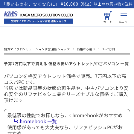
「良いものを、安く安心に」 ¥10,000
（税込）以上のお買い物で送料
無料
カート
メニュー
加賀マイクロソリューション直営通販ショップ
価格から選ぶ
3～7万円
予算7万円以下で買える 価格の安いアウトレット/中古パソコン 一覧
パソコンを格安アウトレット価格で販売。7万円以下の高
コスパPCです。
当店では新品同等の状態の再生品や、中古パソコンより安
心安全のリファビッシュ品をリーズナブルな価格でご購入
頂けます。
最低限の性能でお探しなら、Chromebookがおすすめ
┗Chromebook 一覧
使用感があっても大丈夫なら、リファビッシュPCがお
すすめ