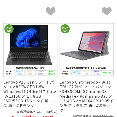
Lenovo V15 Gen 5 ノートパ
Lenovo Chromebook Duet
ソコン 83GWCTO1WW
EDU G2 2in1 ノートパソコン
Windows11 Office付き Core
83HKS00M00 ChromeOS
i3-1315U メモリ8GB
MediaTek Kompanio 838 メ
SSD256GB 15.6インチ 訳アリ
モリ4GB eMMC64GB 10.95イ
品 再生品Bランク
ンチ タッチ対応 再生品Sラン
ク
当店通常価格:
¥60,800
(税込)
当店通常価格:
¥32,800
(税込)
セール限定特価:
¥51,500
(税込)