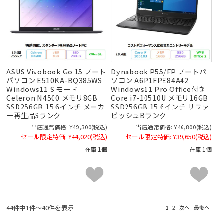
ASUS Vivobook Go 15 ノート
Dynabook P55/FP ノートパ
パソコン E510KA-BQ385WS
ソコン A6P1FPE84A42
Windows11 S モード
Windows11 Pro Office付き
Celeron N4500 メモリ8GB
Core i7-10510U メモリ16GB
SSD256GB 15.6インチ メーカ
SSD256GB 15.6インチ リファ
ー再生品Sランク
ビッシュBランク
当店通常価格:
¥49,300
(税込)
当店通常価格:
¥46,800
(税込)
セール限定特価:
¥44,020
(税込)
セール限定特価:
¥39,650
(税込)
在庫 1個
在庫 1個
44件中1件～40件を表示
1
2
次へ
最後へ