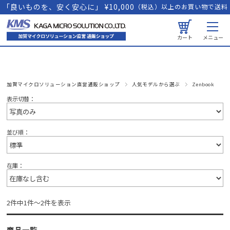
「良いものを、安く安心に」 ¥10,000
（税込）以上のお買い物で送料
無料
カート
メニュー
加賀マイクロソリューション直営通販ショップ
人気モデルから選ぶ
Zenbook
表示切替：
並び順：
在庫：
2件中1件～2件を表示
商品一覧