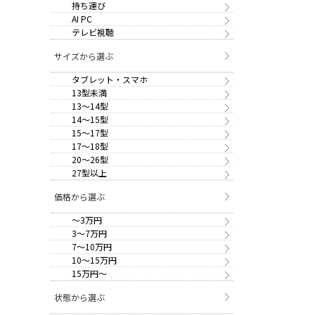
持ち運び
AI PC
テレビ視聴
サイズから選ぶ
タブレット・スマホ
13型未満
13～14型
14～15型
15～17型
17～18型
20～26型
27型以上
価格から選ぶ
～3万円
3～7万円
7～10万円
10～15万円
15万円～
状態から選ぶ