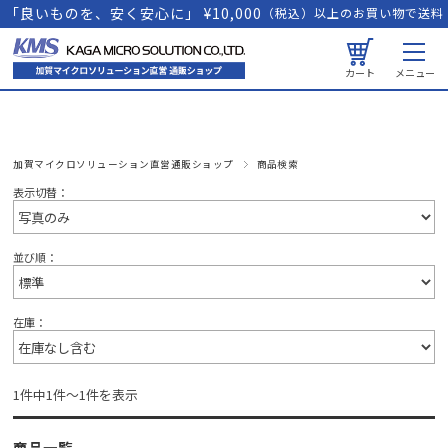
「良いものを、安く安心に」 ¥10,000
（税込）以上のお買い物で送料
無料
カート
メニュー
加賀マイクロソリューション直営通販ショップ
商品検索
表示切替：
並び順：
在庫：
1件中1件～1件を表示
商品一覧