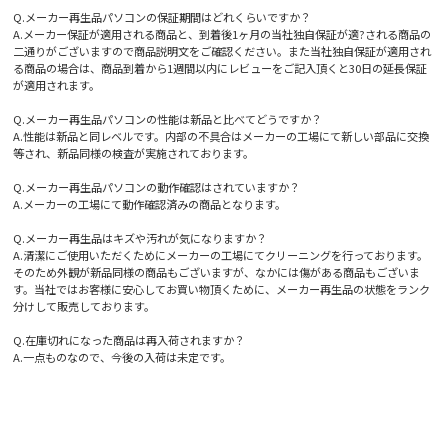
Q.メーカー再生品パソコンの保証期間はどれくらいですか？
A.メーカー保証が適用される商品と、到着後1ヶ月の当社独自保証が適?される商品の
二通りがございますので商品説明文をご確認ください。また当社独自保証が適用され
る商品の場合は、商品到着から1週間以内にレビューをご記入頂くと30日の延長保証
が適用されます。
Q.メーカー再生品パソコンの性能は新品と比べてどうですか？
A.性能は新品と同レベルです。内部の不具合はメーカーの工場にて新しい部品に交換
等され、新品同様の検査が実施されております。
Q.メーカー再生品パソコンの動作確認はされていますか？
A.メーカーの工場にて動作確認済みの商品となります。
Q.メーカー再生品はキズや汚れが気になりますか？
A.清潔にご使用いただくためにメーカーの工場にてクリーニングを行っております。
そのため外観が新品同様の商品もございますが、なかには傷がある商品もございま
す。当社ではお客様に安心してお買い物頂くために、メーカー再生品の状態をランク
分けして販売しております。
Q.在庫切れになった商品は再入荷されますか？
A.一点ものなので、今後の入荷は未定です。