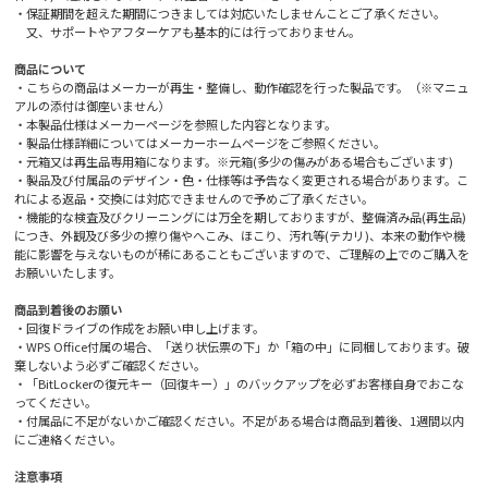
・保証期間を超えた期間につきましては対応いたしませんことご了承ください。
又、サポートやアフターケアも基本的には行っておりません。
商品について
・こちらの商品はメーカーが再生・整備し、動作確認を行った製品です。（※マニュ
アルの添付は御座いません）
・本製品仕様はメーカーページを参照した内容となります。
・製品仕様詳細についてはメーカーホームページをご参照ください。
・元箱又は再生品専用箱になります。※元箱(多少の傷みがある場合もございます)
・製品及び付属品のデザイン・色・仕様等は予告なく変更される場合があります。こ
れによる返品・交換には対応できませんので予めご了承ください。
・機能的な検査及びクリーニングには万全を期しておりますが、整備済み品(再生品)
につき、外観及び多少の擦り傷やへこみ、ほこり、汚れ等(テカリ)、本来の動作や機
能に影響を与えないものが稀にあることもございますので、ご理解の上でのご購入を
お願いいたします。
商品到着後のお願い
・回復ドライブの作成をお願い申し上げます。
・WPS Office付属の場合、「送り状伝票の下」か「箱の中」に同梱しております。破
棄しないよう必ずご確認ください。
・「BitLockerの復元キー（回復キー）」のバックアップを必ずお客様自身でおこな
ってください。
・付属品に不足がないかご確認ください。不足がある場合は商品到着後、1週間以内
にご連絡ください。
注意事項