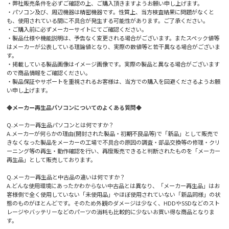
・弊社販売条件を必ずご確認の上、ご購入頂きますようお願い申し上げます。
・パソコン及び、周辺機器は精密機器です。性質上、当方検査結果に問題がなくと
も、使用されている間に不具合が発生する可能性があります。ご了承ください。
・ご購入前に必ずメーカーサイトにてご確認ください。
・製品仕様や機能説明は、予告なく変更される場合がございます。またスペック値等
はメーカーが公表している理論値となり、実際の数値等と若干異なる場合がございま
す。
・掲載している製品画像はイメージ画像です。実際の製品と異なる場合がございます
ので商品情報をご確認ください。
・製品保証やサポートを重視されるお客様は、当方での購入を回避くださるようお願
い申し上げます。
◆メーカー再生品パソコンについてのよくある質問◆
Q.メーカー再生品パソコンとは何ですか？
A.メーカーが何らかの理由(開封された製品・初期不良品等)で「新品」として販売で
きなくなった製品をメーカーの工場で不具合の原因の調査・部品交換等の修理・クリ
ーニング等の再生・動作確認を行い、再度販売できると判断されたものを「メーカー
再生品」として販売しております。
Q.メーカー再生品と中古品の違いは何ですか？
A.どんな使用環境にあったかわからない中古品とは異なり、「メーカー再生品」はお
客様側で全く使用していない「未使用品」やほぼ使用されていない「新品同様」の状
態のものがほとんどです。そのため外観のダメージは少なく、HDDやSSDなどのスト
レージやバッテリーなどのパーツの消耗も比較的に少ないお買い得な商品となりま
す。