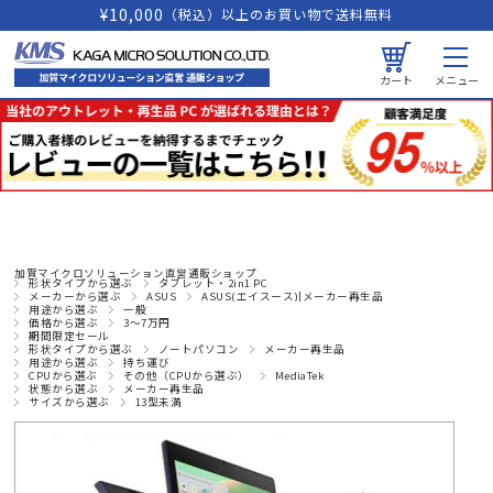
¥10,000
（税込）以上のお買い物で送料無料
カート
メニュー
加賀マイクロソリューション直営通販ショップ
形状タイプから選ぶ
タブレット・2in1 PC
メーカーから選ぶ
ASUS
ASUS(エイスース)|メーカー再生品
用途から選ぶ
一般
価格から選ぶ
3～7万円
期間限定セール
形状タイプから選ぶ
ノートパソコン
メーカー再生品
用途から選ぶ
持ち運び
CPUから選ぶ
その他（CPUから選ぶ）
MediaTek
状態から選ぶ
メーカー再生品
サイズから選ぶ
13型未満