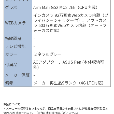
グラボ
Arm Mali G52 MC2 2EE（CPU内蔵）
インカメラ 92万画素Webカメラ内蔵（プ
ライバシーシャッター付）、アウトカメ
WEBカメラ
ラ 503万画素Webカメラ内蔵（オートフ
ォーカス対応）
指紋認証
-
テレビ機能
-
カラー
ミネラルグレー
ACアダプター、ASUS Pen (本体収納可
付属品
能)
メーカー保証
-
備考
メーカー再生品Sランク（4G LTE対応）
保証について
・メーカーの保証はありませんが、商品出荷日から30日以内は弊社独自保証(製品本
体のみ)が適用されます。（※保証書の添付はございません）