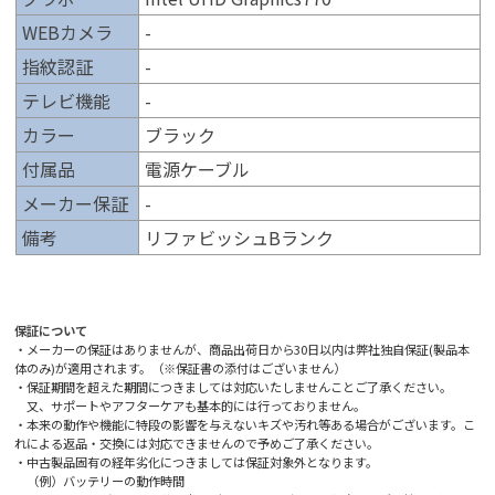
WEBカメラ
-
指紋認証
-
テレビ機能
-
カラー
ブラック
付属品
電源ケーブル
メーカー保証
-
備考
リファビッシュBランク
保証について
・メーカーの保証はありませんが、商品出荷日から30日以内は弊社独自保証(製品本
体のみ)が適用されます。（※保証書の添付はございません）
・保証期間を超えた期間につきましては対応いたしませんことご了承ください。
又、サポートやアフターケアも基本的には行っておりません。
・本来の動作や機能に特段の影響を与えないキズや汚れ等ある場合がございます。こ
れによる返品・交換には対応できませんので予めご了承ください。
・中古製品固有の経年劣化につきましては保証対象外となります。
（例）バッテリーの動作時間