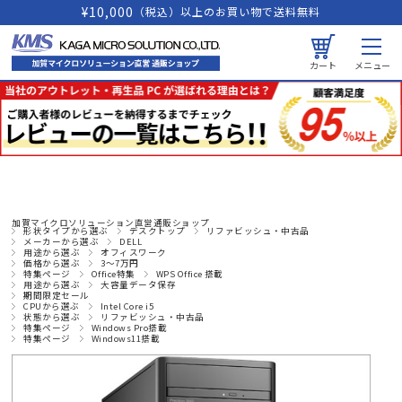
¥10,000
（税込）以上のお買い物で送料無料
カート
メニュー
加賀マイクロソリューション直営通販ショップ
形状タイプから選ぶ
デスクトップ
リファビッシュ・中古品
メーカーから選ぶ
DELL
用途から選ぶ
オフィスワーク
価格から選ぶ
3～7万円
特集ページ
Office特集
WPS Office 搭載
用途から選ぶ
大容量データ保存
期間限定セール
CPUから選ぶ
Intel Core i5
状態から選ぶ
リファビッシュ・中古品
特集ページ
Windows Pro搭載
特集ページ
Windows11搭載