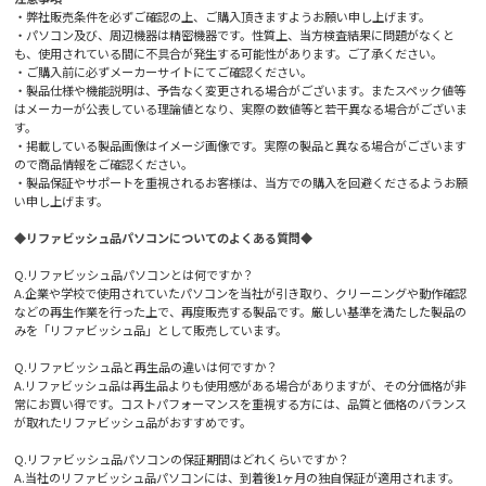
・弊社販売条件を必ずご確認の上、ご購入頂きますようお願い申し上げます。
・パソコン及び、周辺機器は精密機器です。性質上、当方検査結果に問題がなくと
も、使用されている間に不具合が発生する可能性があります。ご了承ください。
・ご購入前に必ずメーカーサイトにてご確認ください。
・製品仕様や機能説明は、予告なく変更される場合がございます。またスペック値等
はメーカーが公表している理論値となり、実際の数値等と若干異なる場合がございま
す。
・掲載している製品画像はイメージ画像です。実際の製品と異なる場合がございます
ので商品情報をご確認ください。
・製品保証やサポートを重視されるお客様は、当方での購入を回避くださるようお願
い申し上げます。
◆リファビッシュ品パソコンについてのよくある質問◆
Q.リファビッシュ品パソコンとは何ですか？
A.企業や学校で使用されていたパソコンを当社が引き取り、クリーニングや動作確認
などの再生作業を行った上で、再度販売する製品です。厳しい基準を満たした製品の
みを「リファビッシュ品」として販売しています。
Q.リファビッシュ品と再生品の違いは何ですか？
A.リファビッシュ品は再生品よりも使用感がある場合がありますが、その分価格が非
常にお買い得です。コストパフォーマンスを重視する方には、品質と価格のバランス
が取れたリファビッシュ品がおすすめです。
Q.リファビッシュ品パソコンの保証期間はどれくらいですか？
A.当社のリファビッシュ品パソコンには、到着後1ヶ月の独自保証が適用されます。