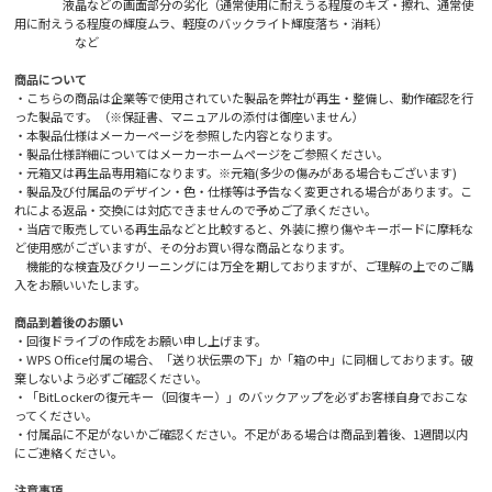
液晶などの画面部分の劣化（通常使用に耐えうる程度のキズ・擦れ、通常使
用に耐えうる程度の輝度ムラ、軽度のバックライト輝度落ち・消耗）
など
商品について
・こちらの商品は企業等で使用されていた製品を弊社が再生・整備し、動作確認を行
った製品です。（※保証書、マニュアルの添付は御座いません）
・本製品仕様はメーカーページを参照した内容となります。
・製品仕様詳細についてはメーカーホームページをご参照ください。
・元箱又は再生品専用箱になります。※元箱(多少の傷みがある場合もございます)
・製品及び付属品のデザイン・色・仕様等は予告なく変更される場合があります。こ
れによる返品・交換には対応できませんので予めご了承ください。
・当店で販売している再生品などと比較すると、外装に擦り傷やキーボードに摩耗な
ど使用感がございますが、その分お買い得な商品となります。
機能的な検査及びクリーニングには万全を期しておりますが、ご理解の上でのご購
入をお願いいたします。
商品到着後のお願い
・回復ドライブの作成をお願い申し上げます。
・WPS Office付属の場合、「送り状伝票の下」か「箱の中」に同梱しております。破
棄しないよう必ずご確認ください。
・「BitLockerの復元キー（回復キー）」のバックアップを必ずお客様自身でおこな
ってください。
・付属品に不足がないかご確認ください。不足がある場合は商品到着後、1週間以内
にご連絡ください。
注意事項