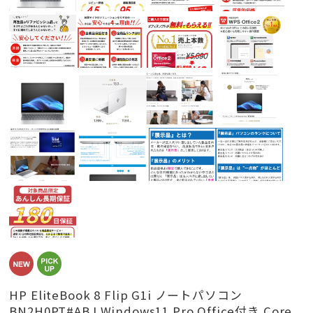
HP EliteBook 8 Flip G1i ノートパソコン
BN2H0PT#ABJ Windows11 Pro Office付き Core