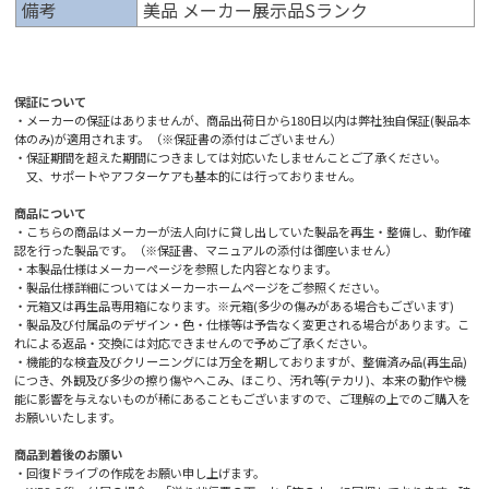
備考
美品 メーカー展示品Sランク
保証について
・メーカーの保証はありませんが、商品出荷日から180日以内は弊社独自保証(製品本
体のみ)が適用されます。（※保証書の添付はございません）
・保証期間を超えた期間につきましては対応いたしませんことご了承ください。
又、サポートやアフターケアも基本的には行っておりません。
商品について
・こちらの商品はメーカーが法人向けに貸し出していた製品を再生・整備し、動作確
認を行った製品です。（※保証書、マニュアルの添付は御座いません）
・本製品仕様はメーカーページを参照した内容となります。
・製品仕様詳細についてはメーカーホームページをご参照ください。
・元箱又は再生品専用箱になります。※元箱(多少の傷みがある場合もございます)
・製品及び付属品のデザイン・色・仕様等は予告なく変更される場合があります。こ
れによる返品・交換には対応できませんので予めご了承ください。
・機能的な検査及びクリーニングには万全を期しておりますが、整備済み品(再生品)
につき、外観及び多少の擦り傷やへこみ、ほこり、汚れ等(テカリ)、本来の動作や機
能に影響を与えないものが稀にあることもございますので、ご理解の上でのご購入を
お願いいたします。
商品到着後のお願い
・回復ドライブの作成をお願い申し上げます。