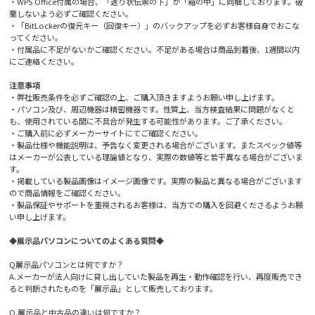
・WPS Office付属の場合、「送り状伝票の下」か「箱の中」に同梱しております。破
棄しないよう必ずご確認ください。
・「BitLockerの復元キー（回復キー）」のバックアップを必ずお客様自身でおこな
ってください。
・付属品に不足がないかご確認ください。不足がある場合は商品到着後、1週間以内
にご連絡ください。
注意事項
・弊社販売条件を必ずご確認の上、ご購入頂きますようお願い申し上げます。
・パソコン及び、周辺機器は精密機器です。性質上、当方検査結果に問題がなくと
も、使用されている間に不具合が発生する可能性があります。ご了承ください。
・ご購入前に必ずメーカーサイトにてご確認ください。
・製品仕様や機能説明は、予告なく変更される場合がございます。またスペック値等
はメーカーが公表している理論値となり、実際の数値等と若干異なる場合がございま
す。
・掲載している製品画像はイメージ画像です。実際の製品と異なる場合がございます
ので商品情報をご確認ください。
・製品保証やサポートを重視されるお客様は、当方での購入を回避くださるようお願
い申し上げます。
◆展示品パソコンについてのよくある質問◆
Q展示品パソコンとは何ですか？
A.メーカーが法人向けに貸し出していた製品を再生・動作確認を行い、再度販売でき
ると判断されたものを「展示品」として販売しております。
Q.展示品と中古品の違いは何ですか？