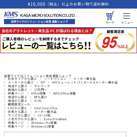
¥10,000
（税込）以上のお買い物で送料無料
カート
メニュー
加賀マイクロソリューション直営通販ショップ
形状タイプから選ぶ
ノートパソコン
メーカー展示品
メーカーから選ぶ
HP
HP(ヒューレットパッカード)|メーカー展示品
用途から選ぶ
テレワーク
価格から選ぶ
15万円～
特集ページ
Office特集
WPS Office 搭載
用途から選ぶ
持ち運び
用途から選ぶ
AI PC
期間限定セール
CPUから選ぶ
Intel Core Ultra
状態から選ぶ
メーカー展示品
サイズから選ぶ
13～14型
人気モデルから選ぶ
Elite/EliteBook
特集ページ
Windows Pro搭載
特集ページ
Windows11搭載