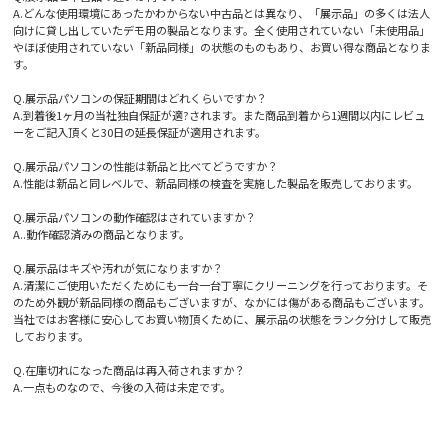
A.どんな使用環境にあったかわからない中古品とは異なり、「展示品」の多くは法人
向けに貸し出していたデモ用の製品となります。全く使用されていない「未使用品」
やほぼ使用されていない「新品同様」の状態のものもあり、お買い得な商品となりま
す。
Q.展示品パソコンの保証期間はどれくらいですか？
A.到着後1ヶ月の当社独自保証が適?されます。また商品到着から1週間以内にレビュ
ーをご記入頂くと30日の延長保証が適用されます。
Q.展示品パソコンの性能は新品と比べてどうですか？
A.性能は新品と同レベルで、新品同様の検査を実施した製品を販売しております。
Q.展示品パソコンの動作確認はされていますか？
A..動作確認済みの商品となります。
Q.展示品はキズや汚れが気になりますか？
A.清潔にご使用いただくためにも一台一台丁寧にクリーニングを行っております。そ
のため外観が新品同様の商品もございますが、なかには傷がある商品もございます。
当社ではお客様に安心してお買い物頂くために、展示品の状態をランク分けして販売
しております。
Q.在庫切れになった商品は再入荷されますか？
A.一点ものなので、今後の入荷は未定です。