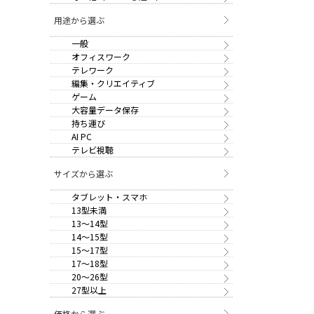
用途から選ぶ
一般
オフィスワーク
テレワーク
編集・クリエイティブ
ゲーム
大容量データ保存
持ち運び
AI PC
テレビ視聴
サイズから選ぶ
タブレット・スマホ
13型未満
13～14型
14～15型
15～17型
17～18型
20～26型
27型以上
価格から選ぶ