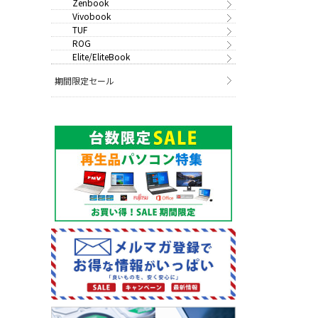
Zenbook
Vivobook
TUF
ROG
Elite/EliteBook
期間限定セール