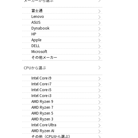
メーカーから選ぶ
富士通
Lenovo
ASUS
Dynabook
HP
Apple
DELL
Microsoft
その他メーカー
CPUから選ぶ
Intel Core i9
Intel Core i7
Intel Core i5
Intel Core i3
AMD Ryzen 9
AMD Ryzen 7
AMD Ryzen 5
AMD Ryzen 3
Intel Core Ultra
AMD Ryzen AI
その他（CPUから選ぶ）