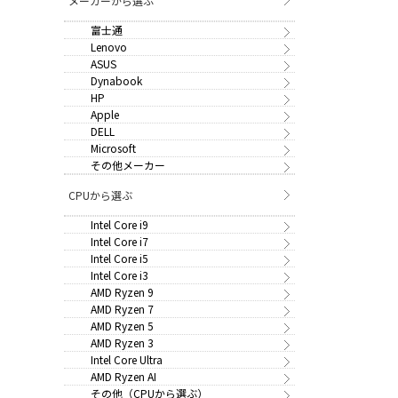
メーカーから選ぶ
富士通
Lenovo
ASUS
Dynabook
HP
Apple
DELL
Microsoft
その他メーカー
CPUから選ぶ
Intel Core i9
Intel Core i7
Intel Core i5
Intel Core i3
AMD Ryzen 9
AMD Ryzen 7
AMD Ryzen 5
AMD Ryzen 3
Intel Core Ultra
AMD Ryzen AI
その他（CPUから選ぶ）