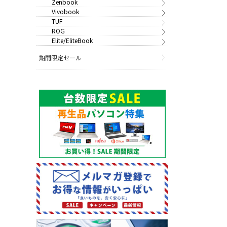
Zenbook
Vivobook
TUF
ROG
Elite/EliteBook
期間限定セール