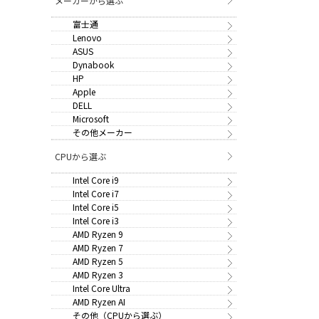
メーカーから選ぶ
富士通
Lenovo
ASUS
Dynabook
HP
Apple
DELL
Microsoft
その他メーカー
CPUから選ぶ
Intel Core i9
Intel Core i7
Intel Core i5
Intel Core i3
AMD Ryzen 9
AMD Ryzen 7
AMD Ryzen 5
AMD Ryzen 3
Intel Core Ultra
AMD Ryzen AI
その他（CPUから選ぶ）