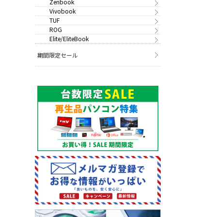
Zenbook
Vivobook
TUF
ROG
Elite/EliteBook
期間限定セール