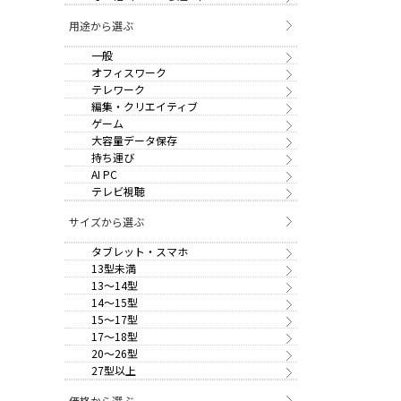
用途から選ぶ
一般
オフィスワーク
テレワーク
編集・クリエイティブ
ゲーム
大容量データ保存
持ち運び
AI PC
テレビ視聴
サイズから選ぶ
タブレット・スマホ
13型未満
13～14型
14～15型
15～17型
17～18型
20～26型
27型以上
価格から選ぶ