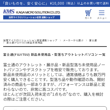
「良いものを、安く安心に」 ¥10,000
（税込）以上のお買い物で送料
無料
カート
メニュー
加賀マイクロソリューション直営通販ショップ
メーカーから選ぶ
富士通
富士通(FUJITSU)|新品未使用品
富士通(FUJITSU) 新品未使用品・型落ちアウトレットパソコン 一覧
富士通のアウトレット・展示品・新品型落ち未使用品ノー
トパソコンやデスクトップを格安で販売しております。
新品未使用品のメリットとしては、通常価格よりも数万円
安く購入できることです。型落ち品や動作確認の為、開封
済みの商品も一部ありますが、パフォーマンスは新品と変
わらないので、非常に高コスパです。
ほとんどが次回入荷未定の"1点もの"なので、購入を検討
の際はご注意ください。